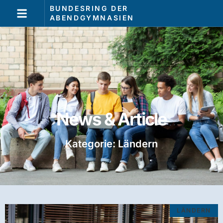
BUNDESRING DER
ABENDGYMNASIEN
News & Article
Kategorie: Ländern
LÄNDERN