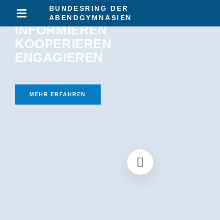
BUNDESRING DER
ABENDGYMNASIEN
INFORMIEREN
KOOPERIEREN
ENGAGIEREN
MEHR ERFAHREN
Gut vernetzt
Passendes
Abendgymnasium
finden