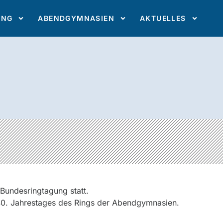
ING
ABENDGYMNASIEN
AKTUELLES
undesringtagung statt.
40. Jahrestages des Rings der Abendgymnasien.